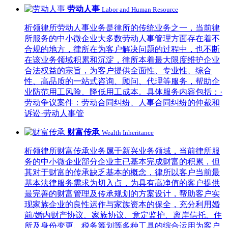
劳动人事
Labor and Human Resource
析领律所劳动人事业务是律所的传统业务之一，当前律
所服务的中小微企业大多数劳动人事管理方面存在着不
合规的地方，律所在为客户解决问题的过程中，也不断
在该业务领域积累和沉淀，律所本着最大限度维护企业
合法权益的宗旨，为客户提供全面性、专业性、综合
性、高品质的一站式咨询、顾问、代理等服务，帮助企
业防范用工风险、降低用工成本。具体服务内容包括：·
劳动争议案件：劳动合同纠纷、人事合同纠纷的仲裁和
诉讼·劳动人事管
财富传承
Wealth Inheritance
析领律所财富传承业务属于新兴业务领域，当前律所服
务的中小微企业部分企业主已基本完成财富的积累，但
其对于财富的传承缺乏基本的概念，律所以客户当前最
基本法律服务需求为切入点，为具有高净值的客户提供
最完善的财富管理及传承规划的方案设计，帮助客户实
现家族企业的良性运作与家族资本的保全，充分利用婚
前/婚内财产协议、家族协议、意定监护、离岸信托、住
所及身份变更、税务筹划等多种工具的综合运用为客户