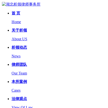
首 页
Home
关于析领
About US
析领动态
News
律师团队
Our Team
本所案例
Cases
法律观点
View Of Law