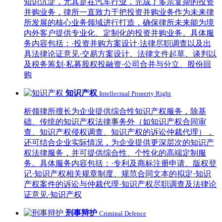
知识沉淀，尤其是在汽车行业，完成了多宗复杂的投资
并购业务，律所一直致力于把投资并购业务作为未来律
所发展的核心业务领域进行打造，确保律所未来能为境
内外客户提供专业化、定制化的投资并购业务。具体服
务内容包括：·投资并购方案设计·法律尽职调查以及出
具法律论证意见·交易方案设计、法律文件起草、谈判以
及税务筹划·私募股权投融资·公司合并与分立、股份回
购
知识产权
Intellectual Property Right
析领律所擅长为企业提供综合性知识产权服务，除基
础、传统的知识产权法律事务外（如知识产权合同审
查、知识产权侵权调查、知识产权的诉讼仲裁代理），
还可结合企业实际情况，为企业提供更深层次的知识产
权法律服务，并可提供综合性、个性化的高端定制服
务。具体服务内容包括：·专利及商标注册申请、版权登
记·知识产权相关规章制度、规范合同文本的拟定·知识
产权案件的诉讼与仲裁代理·知识产权尽职调查及法律论
证意见·知识产权
刑事辩护
Criminal Defence