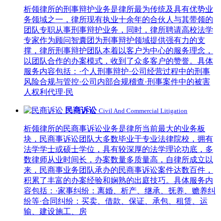
析领律所的刑事辩护业务是律所最为传统及具有优势业
务领域之一，律所现有执业十余年的合伙人与其带领的
团队专职从事刑事辩护业务，同时，律所聘请高校法学
专家作为顾问智囊团为刑事辩护领域提供强有力的支
撑，律所刑事辩护团队本着以客户为中心的服务理念，
以团队合作的办案模式，收到了众多客户的赞誉。具体
服务内容包括：·个人刑事辩护·公司经营过程中的刑事
风险合规与管控·公司内部合规稽查·刑事案件中的被害
人权利代理·民
民商诉讼
Civil And Commercial Litigation
析领律所的民商事诉讼业务是律所当前最大的业务板
块，民商事诉讼团队大多数毕业于专业法律院校，拥有
法学学士或硕士学位，具有较深厚的法学理论功底，多
数律师从业时间长，办案数量多质量高，自律所成立以
来，民商事业务团队承办的民商事诉讼案件达数百件，
积累了丰富的办案经验和娴熟的出庭技巧。具体服务内
容包括：·家事纠纷：离婚、析产、继承、抚养、赡养纠
纷等·合同纠纷：买卖、借款、保证、承包、租赁、运
输、建设施工、房