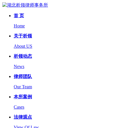
首 页
Home
关于析领
About US
析领动态
News
律师团队
Our Team
本所案例
Cases
法律观点
View Of Law