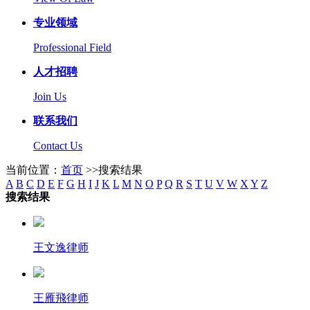
专业领域
Professional Field
人才招聘
Join Us
联系我们
Contact Us
当前位置：
首页
>>搜索结果
A
B
C
D
E
F
G
H
I
J
K
L
M
N
O
P
Q
R
S
T
U
V
W
X
Y
Z
搜索结果
王文逸律师
王雁飛律师