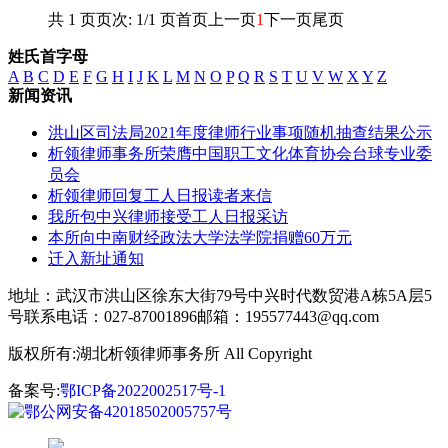
共 1 页
页次: 1/1 页
首页
上一页
1
下一页
尾页
姓氏首字母
A
B
C
D
E
F
G
H
I
J
K
L
M
N
O
P
Q
R
S
T
U
V
W
X
Y
Z
新闻资讯
洪山区司法局2021年度律师行业事项随机抽查结果公示
析领律师事务所荣膺中国职工文化体育协会台球专业委
员会
析领律师回复工人日报读者来信
我所包中兴律师接受工人日报采访
本所向中南财经政法大学法学院捐赠60万元
迁入新址通知
地址：武汉市洪山区徐东大街79号中兴时代数贸港A栋5A层5
号
联系电话：027-87001896
邮箱：195577443@qq.com
版权所有:湖北析领律师事务所 All Copyright
备案号:
鄂ICP备2022002517号-1
鄂公网安备42018502005757号